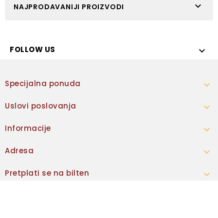

NAJPRODAVANIJI PROIZVODI
FOLLOW US

Specijalna ponuda

Uslovi poslovanja

Informacije

Adresa

Pretplati se na bilten

© 2026 - Ecommerce software pokreće PrestaShop™ -