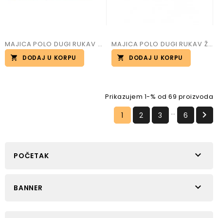
MAJICA POLO DUGI RUKAV MUŠKA FLORENCE
MAJICA POLO DUGI RUKAV ŽENSKA FLORENCE
DODAJ U KORPU
DODAJ U KORPU
Prikazujem 1-% od 69 proizvoda
…

1
2
3
6

POČETAK

BANNER