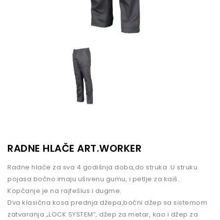
RADNE HLAČE ART.WORKER
Radne hlače za sva 4 godišnja doba,do struka .U struku
pojasa bočno imaju ušivenu gumu, i petlje za kaiš.
Kopčanje je na rajfešlus i dugme.
Dva klasična kosa prednja džepa,bočni džep sa sistemom
zatvaranja „LOCK SYSTEM”, džep za metar, kao i džep za