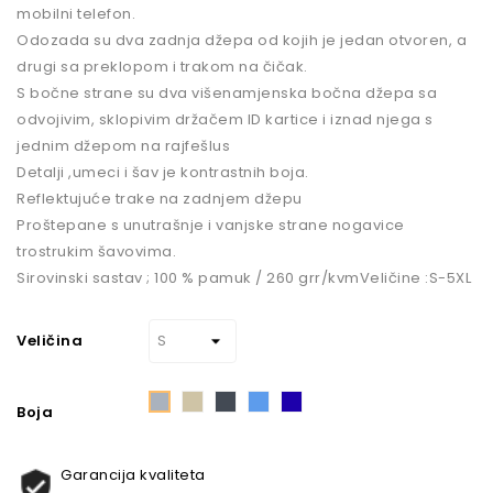
mobilni telefon.
Odozada su dva zadnja džepa od kojih je jedan otvoren, a
drugi sa preklopom i trakom na čičak.
S bočne strane su dva višenamjenska bočna džepa sa
odvojivim, sklopivim držačem ID kartice i iznad njega s
jednim džepom na rajfešlus
Detalji ,umeci i šav je kontrastnih boja.
Reflektujuće trake na zadnjem džepu
Proštepane s unutrašnje i vanjske strane nogavice
trostrukim šavovima.
Sirovinski sastav ; 100 % pamuk / 260 grr/kvmVeličine :S-5XL
Veličina
Taupe
Crna
Plava
Tamno
Sivo
plava
Boja
Garancija kvaliteta