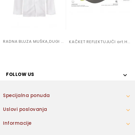
RADNA BLUZA MUŠKA,DUGI RUKAV ,RUSKA KRAGNA
KAČKET REFLEKTUJUĆI art.Helpy
FOLLOW US

Specijalna ponuda

Uslovi poslovanja

Informacije
