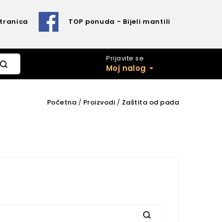
Stranica
TOP ponuda - Bijeli mantili
Prijavite se
Moj nalog
Početna
Proizvodi
Zaštita od pada