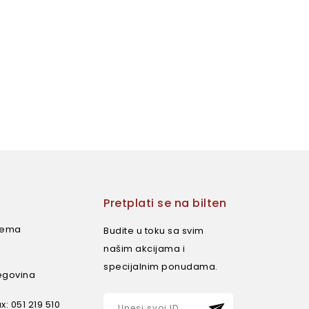
Pretplati se na bilten
rema
Budite u toku sa svim
našim akcijama i
specijalnim ponudama.
egovina
ax: 051 219 510