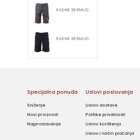
RADNE BERMUDE ŠORC NEXT 400 S
RADNE BERMUDE art.SERVICE...
Specijalna ponuda
Uslovi poslovanja
Sniženje
Uslovi dostave
Novi proizvodi
Politike privatnosti
Najprodavanije
Uslovi korištenja
Uslovi i način plaćanja