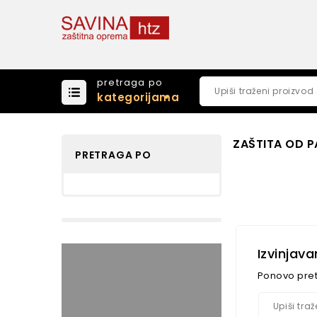
pretraga po
kategorijama
ZAŠTITA OD 
PRETRAGA PO
Izvinjav
Ponovo pret