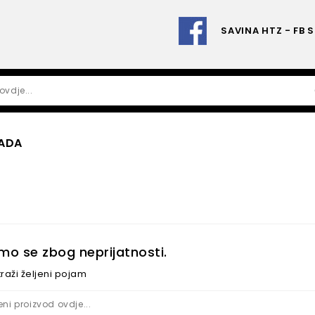
SAVINA HTZ - FB 
PADA
amo se zbog neprijatnosti.
raži željeni pojam