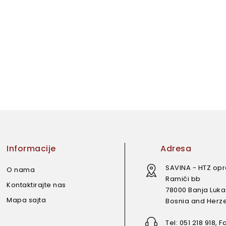
Informacije
Adresa
SAVINA - HTZ op
O nama
Ramići bb
Kontaktirajte nas
78000 Banja Luka
Mapa sajta
Bosnia and Herz
Tel: 051 218 918, F