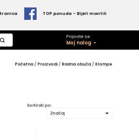
Stranica
TOP ponuda - Bijeli mantili
Prijavite se
Moj nalog
Početna
Proizvodi
Radna obuća
Klompe
Sortirati po:

Značaj