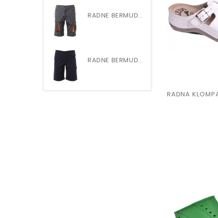
RADNE BERMUDE ŠORC NEXT 400 S
RADNE BERMUDE art.SERVICE...
RADNA KLOMP