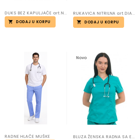
DUKS BEZ KAPULJAČE art.NEPAL
RUKAVICA NITRILNA art.DIAMOND GRIP
DODAJ U KORPU
DODAJ U KORPU
Novo
RADNE HLAČE MUŠKE
BLUZA ŽENSKA RADNA SA ELASTINOMM art.VIKTORIJA