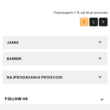
Prikazujem 1-% od 16 proizvoda

1
2

JAKNE

BANNER

NAJPRODAVANIJI PROIZVODI
FOLLOW US
