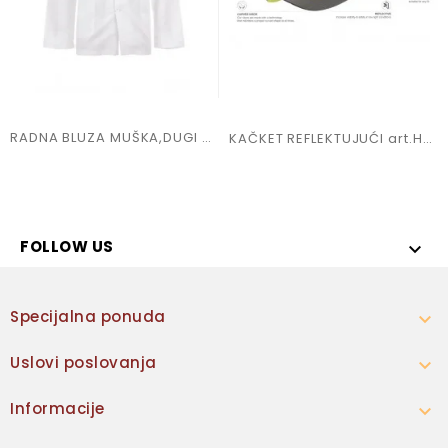
RADNA BLUZA MUŠKA,DUGI RUKAV ,RUSKA KRAGNA
KAČKET REFLEKTUJUĆI art.Helpy
FOLLOW US

Specijalna ponuda

Uslovi poslovanja

Informacije
