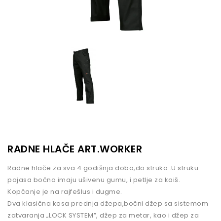
RADNE HLAČE ART.WORKER
Radne hlače za sva 4 godišnja doba,do struka .U struku
pojasa bočno imaju ušivenu gumu, i petlje za kaiš.
Kopčanje je na rajfešlus i dugme.
Dva klasična kosa prednja džepa,bočni džep sa sistemom
zatvaranja „LOCK SYSTEM”, džep za metar, kao i džep za