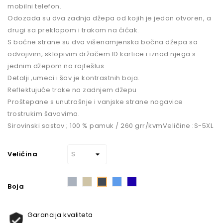
mobilni telefon.
Odozada su dva zadnja džepa od kojih je jedan otvoren, a
drugi sa preklopom i trakom na čičak.
S bočne strane su dva višenamjenska bočna džepa sa
odvojivim, sklopivim držačem ID kartice i iznad njega s
jednim džepom na rajfešlus
Detalji ,umeci i šav je kontrastnih boja.
Reflektujuće trake na zadnjem džepu
Proštepane s unutrašnje i vanjske strane nogavice
trostrukim šavovima.
Sirovinski sastav ; 100 % pamuk / 260 grr/kvmVeličine :S-5XL
Veličina
Sivo
Taupe
Plava
Tamno
Crna
plava
Boja
Garancija kvaliteta