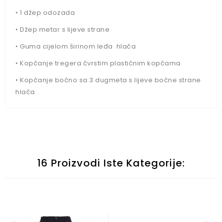
•
1 džep odozada
•
Džep metar s lijeve strane
•
Guma cijelom širinom leđa hlača
•
Kopčanje tregera čvrstim plastičnim kopčama
•
Kopčanje bočno sa 3 dugmeta s lijeve bočne strane
hlača
16 Proizvodi Iste Kategorije: