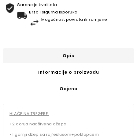
Garancija kvaliteta
Brza i sigurna isporuka
Mogućnost povrata ili zamjene
Opis
Informacije o proizvodu
Ocjena
HLAČE 
NA TREGERE
•
2 donja naašivena džepa
•
1 gornji džep sa rajfešlusom+poklopcem