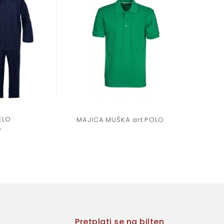
ELO
RADNE 
MAJICA MUŠKA art.POLO
O
SIVO/C
Pretplati se na bilten