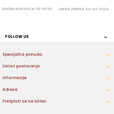
RADNA RUKAVICA OD GOVEĐE KOŽE
JAKNA ZIMSKA 2u1 art. ESCAPE
FOLLOW US

Specijalna ponuda

Uslovi poslovanja

Informacije

Adresa

Pretplati se na bilten
